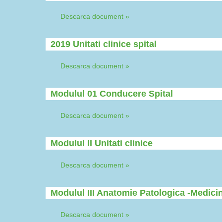
Descarca document »
2019 Unitati clinice spital
Descarca document »
Modulul 01 Conducere Spital
Descarca document »
Modulul II Unitati clinice
Descarca document »
Modulul III Anatomie Patologica -Medici
Descarca document »