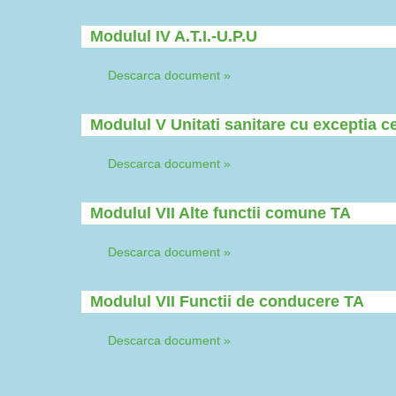
Modulul IV A.T.I.-U.P.U
Descarca document »
Modulul V Unitati sanitare cu exceptia cel
Descarca document »
Modulul VII Alte functii comune TA
Descarca document »
Modulul VII Functii de conducere TA
Descarca document »