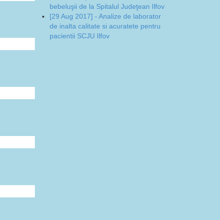
bebeluşii de la Spitalul Judeţean Ilfov
[29 Aug 2017] - Analize de laborator
de inalta calitate si acuratete pentru
pacientii SCJU Ilfov