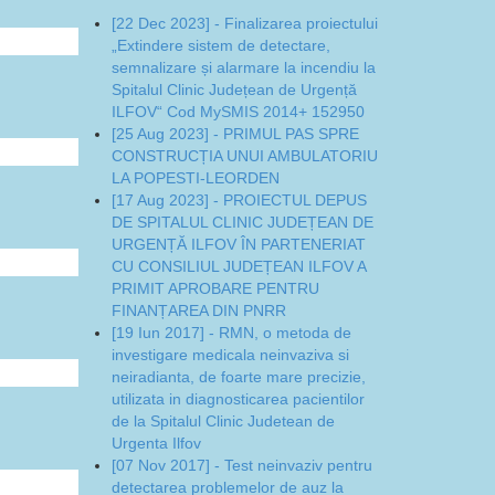
[22 Dec 2023] - Finalizarea proiectului
„Extindere sistem de detectare,
semnalizare și alarmare la incendiu la
Spitalul Clinic Județean de Urgență
ILFOV“ Cod MySMIS 2014+ 152950
[25 Aug 2023] - PRIMUL PAS SPRE
CONSTRUCȚIA UNUI AMBULATORIU
LA POPESTI-LEORDEN
[17 Aug 2023] - PROIECTUL DEPUS
DE SPITALUL CLINIC JUDEȚEAN DE
URGENȚĂ ILFOV ÎN PARTENERIAT
CU CONSILIUL JUDEȚEAN ILFOV A
PRIMIT APROBARE PENTRU
FINANȚAREA DIN PNRR
[19 Iun 2017] - RMN, o metoda de
investigare medicala neinvaziva si
neiradianta, de foarte mare precizie,
utilizata in diagnosticarea pacientilor
de la Spitalul Clinic Judetean de
Urgenta Ilfov
[07 Nov 2017] - Test neinvaziv pentru
detectarea problemelor de auz la