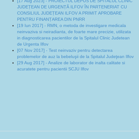
[17 Aug 2023] - PROIECTUL DEPUS DE SPITALUL CLINIC
JUDEȚEAN DE URGENȚĂ ILFOV ÎN PARTENERIAT CU
CONSILIUL JUDEȚEAN ILFOV A PRIMIT APROBARE
PENTRU FINANȚAREA DIN PNRR
[19 Iun 2017] - RMN, o metoda de investigare medicala
neinvaziva si neiradianta, de foarte mare precizie, utilizata
in diagnosticarea pacientilor de la Spitalul Clinic Judetean
de Urgenta Ilfov
[07 Nov 2017] - Test neinvaziv pentru detectarea
problemelor de auz la bebeluşii de la Spitalul Judeţean Ilfov
[29 Aug 2017] - Analize de laborator de inalta calitate si
acuratete pentru pacientii SCJU Ilfov