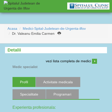
Acasa
Medici-Spital-Judetean-de-Urgenta-ilfov
Dr. Valeanu Emilia Carmen
Detalii
vezi lista completa de medici
Medic specialist
Profil
Activitate medicala
Specialitate
Programari
Experienta profesionala: