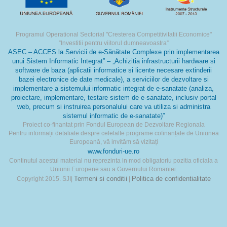
Programul Operational Sectorial "Cresterea Competitivitatii Economice"
”Investitii pentru viitorul dumneavoastra”
ASEC – ACCES la Servicii de e-Sănătate Complexe prin implementarea
unui Sistem Informatic Integrat” – „Achizitia infrastructurii hardware si
software de baza (aplicatii informatice si licente necesare extinderii
bazei electronice de date medicale), a serviciilor de dezvoltare si
implementare a sistemului informatic integrat de e-sanatate (analiza,
proiectare, implementare, testare sistem de e-sanatate, inclusiv portal
web, precum si instruirea personalului care va utiliza si administra
sistemul informatic de e-sanatate)”
Proiect co-finantat prin Fondul European de Dezvoltare Regionala
Pentru informații detaliate despre celelalte programe cofinanțate de Uniunea
Europeană, vă invităm să vizitați
www.fonduri-ue.ro
Continutul acestui material nu reprezinta in mod obligatoriu pozitia oficiala a
Uniunii Europene sau a Guvernului Romaniei.
Termeni si conditii
Politica de confidentialitate
Copyright 2015. SJI|
|