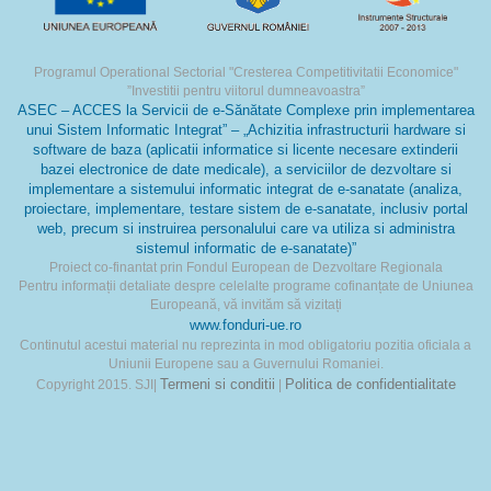
Programul Operational Sectorial "Cresterea Competitivitatii Economice"
”Investitii pentru viitorul dumneavoastra”
ASEC – ACCES la Servicii de e-Sănătate Complexe prin implementarea
unui Sistem Informatic Integrat” – „Achizitia infrastructurii hardware si
software de baza (aplicatii informatice si licente necesare extinderii
bazei electronice de date medicale), a serviciilor de dezvoltare si
implementare a sistemului informatic integrat de e-sanatate (analiza,
proiectare, implementare, testare sistem de e-sanatate, inclusiv portal
web, precum si instruirea personalului care va utiliza si administra
sistemul informatic de e-sanatate)”
Proiect co-finantat prin Fondul European de Dezvoltare Regionala
Pentru informații detaliate despre celelalte programe cofinanțate de Uniunea
Europeană, vă invităm să vizitați
www.fonduri-ue.ro
Continutul acestui material nu reprezinta in mod obligatoriu pozitia oficiala a
Uniunii Europene sau a Guvernului Romaniei.
Termeni si conditii
Politica de confidentialitate
Copyright 2015. SJI|
|