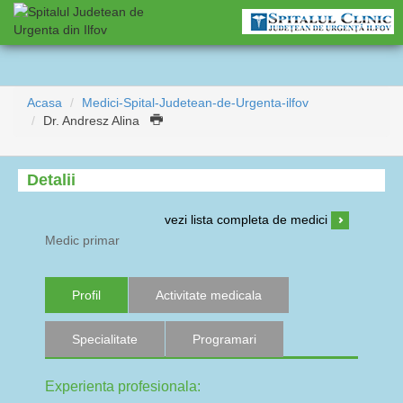
Acasa
Medici-Spital-Judetean-de-Urgenta-ilfov
Dr. Andresz Alina
Detalii
vezi lista completa de medici
Medic primar
Profil
Activitate medicala
Specialitate
Programari
Experienta profesionala: