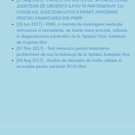
[17 Aug 2023] - PROIECTUL DEPUS DE SPITALUL CLINIC
JUDEȚEAN DE URGENȚĂ ILFOV ÎN PARTENERIAT CU
CONSILIUL JUDEȚEAN ILFOV A PRIMIT APROBARE
PENTRU FINANȚAREA DIN PNRR
[19 Iun 2017] - RMN, o metoda de investigare medicala
neinvaziva si neiradianta, de foarte mare precizie, utilizata
in diagnosticarea pacientilor de la Spitalul Clinic Judetean
de Urgenta Ilfov
[07 Nov 2017] - Test neinvaziv pentru detectarea
problemelor de auz la bebeluşii de la Spitalul Judeţean Ilfov
[29 Aug 2017] - Analize de laborator de inalta calitate si
acuratete pentru pacientii SCJU Ilfov