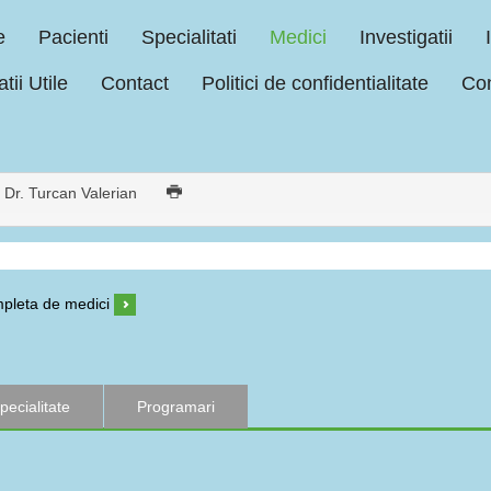
e
Pacienti
Specialitati
Medici
Investigatii
tii Utile
Contact
Politici de confidentialitate
Con
Dr. Turcan Valerian
ompleta de medici
pecialitate
Programari