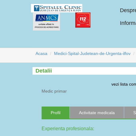
Despr
Informa
Acasa
Medici-Spital-Judetean-de-Urgenta-ilfov
Detalii
vezi lista c
Medic primar
Profil
Activitate medicala
S
Experienta profesionala: