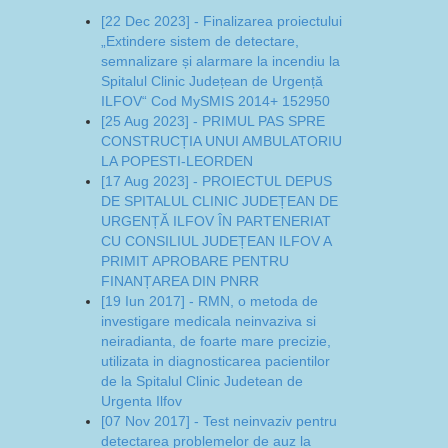
[22 Dec 2023] - Finalizarea proiectului
„Extindere sistem de detectare,
semnalizare și alarmare la incendiu la
Spitalul Clinic Județean de Urgență
ILFOV“ Cod MySMIS 2014+ 152950
[25 Aug 2023] - PRIMUL PAS SPRE
CONSTRUCȚIA UNUI AMBULATORIU
LA POPESTI-LEORDEN
[17 Aug 2023] - PROIECTUL DEPUS
DE SPITALUL CLINIC JUDEȚEAN DE
URGENȚĂ ILFOV ÎN PARTENERIAT
CU CONSILIUL JUDEȚEAN ILFOV A
PRIMIT APROBARE PENTRU
FINANȚAREA DIN PNRR
[19 Iun 2017] - RMN, o metoda de
investigare medicala neinvaziva si
neiradianta, de foarte mare precizie,
utilizata in diagnosticarea pacientilor
de la Spitalul Clinic Judetean de
Urgenta Ilfov
[07 Nov 2017] - Test neinvaziv pentru
detectarea problemelor de auz la