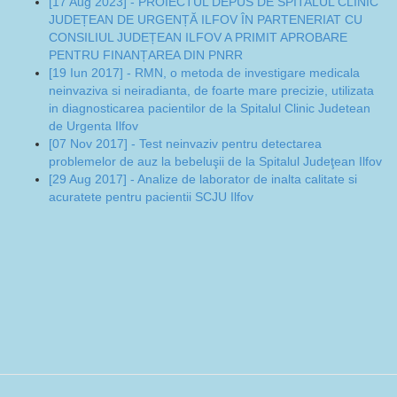
[17 Aug 2023] - PROIECTUL DEPUS DE SPITALUL CLINIC
JUDEȚEAN DE URGENȚĂ ILFOV ÎN PARTENERIAT CU
CONSILIUL JUDEȚEAN ILFOV A PRIMIT APROBARE
PENTRU FINANȚAREA DIN PNRR
[19 Iun 2017] - RMN, o metoda de investigare medicala
neinvaziva si neiradianta, de foarte mare precizie, utilizata
in diagnosticarea pacientilor de la Spitalul Clinic Judetean
de Urgenta Ilfov
[07 Nov 2017] - Test neinvaziv pentru detectarea
problemelor de auz la bebeluşii de la Spitalul Judeţean Ilfov
[29 Aug 2017] - Analize de laborator de inalta calitate si
acuratete pentru pacientii SCJU Ilfov