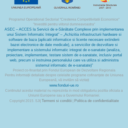
Programul Operational Sectorial "Cresterea Competitivitatii Economice"
”Investitii pentru viitorul dumneavoastra”
ASEC – ACCES la Servicii de e-Sănătate Complexe prin implementarea
unui Sistem Informatic Integrat” – „Achizitia infrastructurii hardware si
software de baza (aplicatii informatice si licente necesare extinderii
bazei electronice de date medicale), a serviciilor de dezvoltare si
implementare a sistemului informatic integrat de e-sanatate (analiza,
proiectare, implementare, testare sistem de e-sanatate, inclusiv portal
web, precum si instruirea personalului care va utiliza si administra
sistemul informatic de e-sanatate)”
Proiect co-finantat prin Fondul European de Dezvoltare Regionala
Pentru informații detaliate despre celelalte programe cofinanțate de Uniunea
Europeană, vă invităm să vizitați
www.fonduri-ue.ro
Continutul acestui material nu reprezinta in mod obligatoriu pozitia oficiala a
Uniunii Europene sau a Guvernului Romaniei.
Termeni si conditii
Politica de confidentialitate
Copyright 2015. SJI|
|