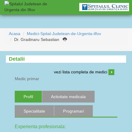
Acasa
Medici-Spital-Judetean-de-Urgenta-ilfov
Dr. Gradinaru Sebastian
Detalii
vezi lista completa de medici
Medic primar
Profil
Activitate medicala
Specialitate
Programari
Experienta profesionala: