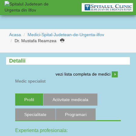
Acasa
Medici-Spital-Judetean-de-Urgenta-ilfov
Dr. Mustafa Reamzea
Detalii
vezi lista completa de medici
Medic specialist
Profil
Activitate medicala
Specialitate
Programari
Experienta profesionala: