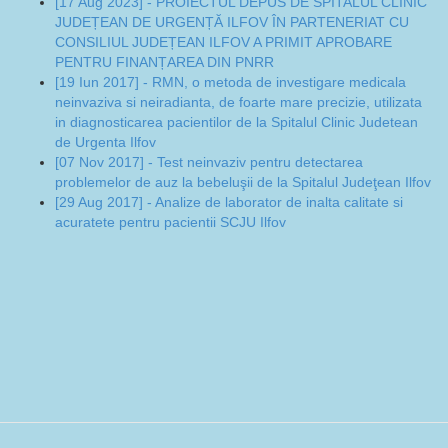
[17 Aug 2023] - PROIECTUL DEPUS DE SPITALUL CLINIC
JUDEȚEAN DE URGENȚĂ ILFOV ÎN PARTENERIAT CU
CONSILIUL JUDEȚEAN ILFOV A PRIMIT APROBARE
PENTRU FINANȚAREA DIN PNRR
[19 Iun 2017] - RMN, o metoda de investigare medicala
neinvaziva si neiradianta, de foarte mare precizie, utilizata
in diagnosticarea pacientilor de la Spitalul Clinic Judetean
de Urgenta Ilfov
[07 Nov 2017] - Test neinvaziv pentru detectarea
problemelor de auz la bebeluşii de la Spitalul Judeţean Ilfov
[29 Aug 2017] - Analize de laborator de inalta calitate si
acuratete pentru pacientii SCJU Ilfov