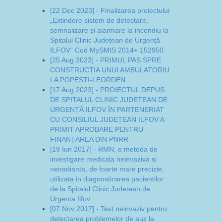
[22 Dec 2023] - Finalizarea proiectului
„Extindere sistem de detectare,
semnalizare și alarmare la incendiu la
Spitalul Clinic Județean de Urgență
ILFOV“ Cod MySMIS 2014+ 152950
[25 Aug 2023] - PRIMUL PAS SPRE
CONSTRUCȚIA UNUI AMBULATORIU
LA POPESTI-LEORDEN
[17 Aug 2023] - PROIECTUL DEPUS
DE SPITALUL CLINIC JUDEȚEAN DE
URGENȚĂ ILFOV ÎN PARTENERIAT
CU CONSILIUL JUDEȚEAN ILFOV A
PRIMIT APROBARE PENTRU
FINANȚAREA DIN PNRR
[19 Iun 2017] - RMN, o metoda de
investigare medicala neinvaziva si
neiradianta, de foarte mare precizie,
utilizata in diagnosticarea pacientilor
de la Spitalul Clinic Judetean de
Urgenta Ilfov
[07 Nov 2017] - Test neinvaziv pentru
detectarea problemelor de auz la