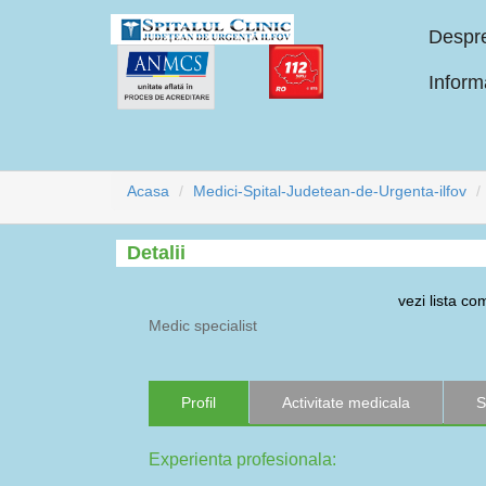
Despr
Informa
Acasa
Medici-Spital-Judetean-de-Urgenta-ilfov
Detalii
vezi lista c
Medic specialist
Profil
Activitate medicala
S
Experienta profesionala: