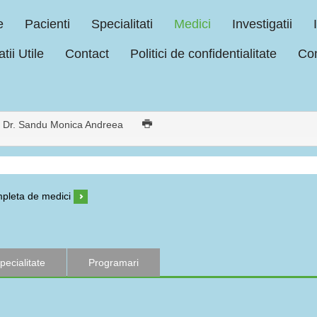
e
Pacienti
Specialitati
Medici
Investigatii
tii Utile
Contact
Politici de confidentialitate
Con
Dr. Sandu Monica Andreea
ompleta de medici
pecialitate
Programari