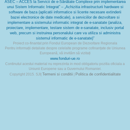
ASEC – ACCES la Servicii de e-Sănătate Complexe prin implementarea
unui Sistem Informatic Integrat” – „Achizitia infrastructurii hardware si
software de baza (aplicatii informatice si licente necesare extinderii
bazei electronice de date medicale), a serviciilor de dezvoltare si
implementare a sistemului informatic integrat de e-sanatate (analiza,
proiectare, implementare, testare sistem de e-sanatate, inclusiv portal
web, precum si instruirea personalului care va utiliza si administra
sistemul informatic de e-sanatate)”
Proiect co-finantat prin Fondul European de Dezvoltare Regionala
Pentru informații detaliate despre celelalte programe cofinanțate de Uniunea
Europeană, vă invităm să vizitați
www.fonduri-ue.ro
Continutul acestui material nu reprezinta in mod obligatoriu pozitia oficiala a
Uniunii Europene sau a Guvernului Romaniei.
Termeni si conditii
Politica de confidentialitate
Copyright 2015. SJI|
|