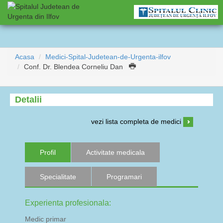
Acasa
Medici-Spital-Judetean-de-Urgenta-ilfov
Conf. Dr. Blendea Corneliu Dan
Detalii
vezi lista completa de medici
Profil
Activitate medicala
Specialitate
Programari
Experienta profesionala:
Medic primar