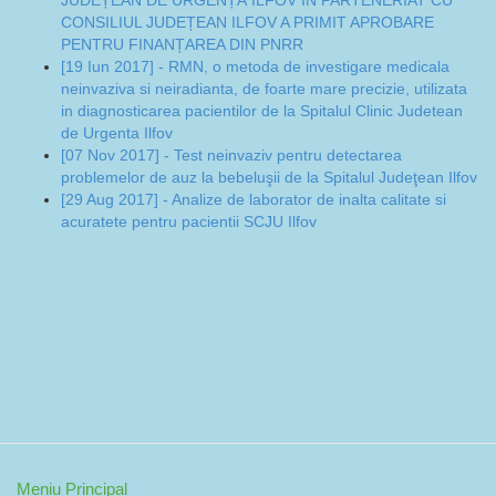
JUDEȚEAN DE URGENȚĂ ILFOV ÎN PARTENERIAT CU
CONSILIUL JUDEȚEAN ILFOV A PRIMIT APROBARE
PENTRU FINANȚAREA DIN PNRR
[19 Iun 2017] - RMN, o metoda de investigare medicala
neinvaziva si neiradianta, de foarte mare precizie, utilizata
in diagnosticarea pacientilor de la Spitalul Clinic Judetean
de Urgenta Ilfov
[07 Nov 2017] - Test neinvaziv pentru detectarea
problemelor de auz la bebeluşii de la Spitalul Judeţean Ilfov
[29 Aug 2017] - Analize de laborator de inalta calitate si
acuratete pentru pacientii SCJU Ilfov
Meniu Principal