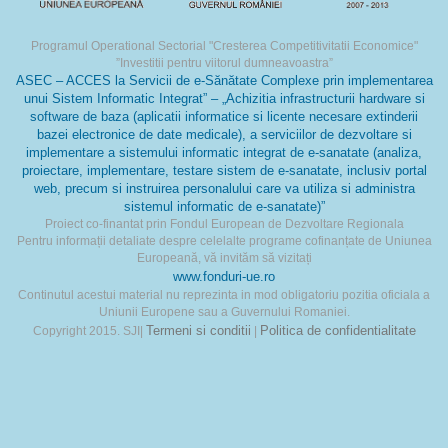
Programul Operational Sectorial "Cresterea Competitivitatii Economice"
”Investitii pentru viitorul dumneavoastra”
ASEC – ACCES la Servicii de e-Sănătate Complexe prin implementarea
unui Sistem Informatic Integrat” – „Achizitia infrastructurii hardware si
software de baza (aplicatii informatice si licente necesare extinderii
bazei electronice de date medicale), a serviciilor de dezvoltare si
implementare a sistemului informatic integrat de e-sanatate (analiza,
proiectare, implementare, testare sistem de e-sanatate, inclusiv portal
web, precum si instruirea personalului care va utiliza si administra
sistemul informatic de e-sanatate)”
Proiect co-finantat prin Fondul European de Dezvoltare Regionala
Pentru informații detaliate despre celelalte programe cofinanțate de Uniunea
Europeană, vă invităm să vizitați
www.fonduri-ue.ro
Continutul acestui material nu reprezinta in mod obligatoriu pozitia oficiala a
Uniunii Europene sau a Guvernului Romaniei.
Termeni si conditii
Politica de confidentialitate
Copyright 2015. SJI|
|