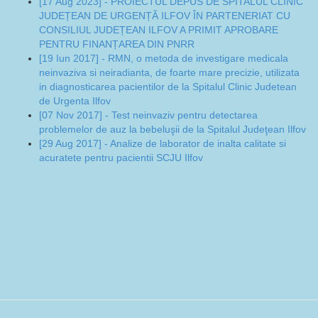
[17 Aug 2023] - PROIECTUL DEPUS DE SPITALUL CLINIC
JUDEȚEAN DE URGENȚĂ ILFOV ÎN PARTENERIAT CU
CONSILIUL JUDEȚEAN ILFOV A PRIMIT APROBARE
PENTRU FINANȚAREA DIN PNRR
[19 Iun 2017] - RMN, o metoda de investigare medicala
neinvaziva si neiradianta, de foarte mare precizie, utilizata
in diagnosticarea pacientilor de la Spitalul Clinic Judetean
de Urgenta Ilfov
[07 Nov 2017] - Test neinvaziv pentru detectarea
problemelor de auz la bebeluşii de la Spitalul Judeţean Ilfov
[29 Aug 2017] - Analize de laborator de inalta calitate si
acuratete pentru pacientii SCJU Ilfov