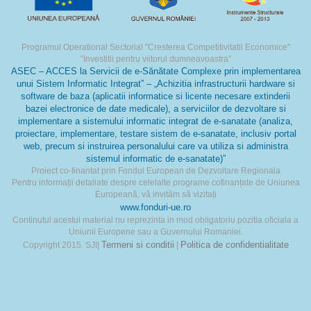
Programul Operational Sectorial "Cresterea Competitivitatii Economice"
”Investitii pentru viitorul dumneavoastra”
ASEC – ACCES la Servicii de e-Sănătate Complexe prin implementarea
unui Sistem Informatic Integrat” – „Achizitia infrastructurii hardware si
software de baza (aplicatii informatice si licente necesare extinderii
bazei electronice de date medicale), a serviciilor de dezvoltare si
implementare a sistemului informatic integrat de e-sanatate (analiza,
proiectare, implementare, testare sistem de e-sanatate, inclusiv portal
web, precum si instruirea personalului care va utiliza si administra
sistemul informatic de e-sanatate)”
Proiect co-finantat prin Fondul European de Dezvoltare Regionala
Pentru informații detaliate despre celelalte programe cofinanțate de Uniunea
Europeană, vă invităm să vizitați
www.fonduri-ue.ro
Continutul acestui material nu reprezinta in mod obligatoriu pozitia oficiala a
Uniunii Europene sau a Guvernului Romaniei.
Termeni si conditii
Politica de confidentialitate
Copyright 2015. SJI|
|