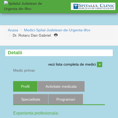
Acasa
Medici-Spital-Judetean-de-Urgenta-ilfov
Dr. Rotaru Dan Gabriel
Detalii
vezi lista completa de medici
Medic primar
Profil
Activitate medicala
Specialitate
Programari
Experienta profesionala: