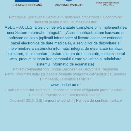
Programul Operational Sectorial "Cresterea Competitivitatii Economice"
”Investitii pentru viitorul dumneavoastra”
ASEC – ACCES la Servicii de e-Sănătate Complexe prin implementarea
unui Sistem Informatic Integrat” – „Achizitia infrastructurii hardware si
software de baza (aplicatii informatice si licente necesare extinderii
bazei electronice de date medicale), a serviciilor de dezvoltare si
implementare a sistemului informatic integrat de e-sanatate (analiza,
proiectare, implementare, testare sistem de e-sanatate, inclusiv portal
web, precum si instruirea personalului care va utiliza si administra
sistemul informatic de e-sanatate)”
Proiect co-finantat prin Fondul European de Dezvoltare Regionala
Pentru informații detaliate despre celelalte programe cofinanțate de Uniunea
Europeană, vă invităm să vizitați
www.fonduri-ue.ro
Continutul acestui material nu reprezinta in mod obligatoriu pozitia oficiala a
Uniunii Europene sau a Guvernului Romaniei.
Termeni si conditii
Politica de confidentialitate
Copyright 2015. SJI|
|