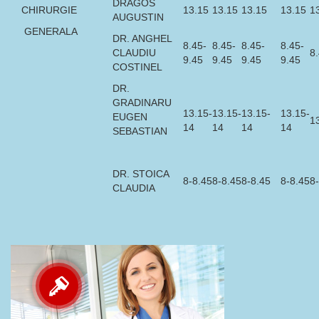
DRAGOS
CHIRURGIE
13.15
13.15
13.15
13.15
1
AUGUSTIN
GENERALA
DR. ANGHEL
8.45-
8.45-
8.45-
8.45-
CLAUDIU
8
9.45
9.45
9.45
9.45
COSTINEL
DR.
GRADINARU
13.15-
13.15-
13.15-
13.15-
EUGEN
1
14
14
14
14
SEBASTIAN
DR. STOICA
8-8.45
8-8.45
8-8.45
8-8.45
8
CLAUDIA