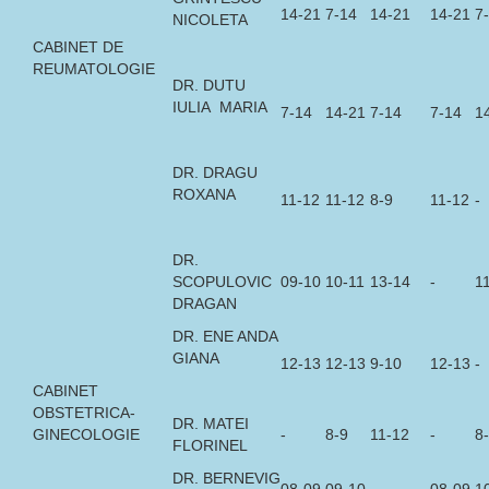
14-21
7-14
14-21
14-21
7
NICOLETA
CABINET DE
REUMATOLOGIE
DR. DUTU
IULIA MARIA
7-14
14-21
7-14
7-14
1
DR. DRAGU
ROXANA
11-12
11-12
8-9
11-12
-
DR.
SCOPULOVIC
09-10
10-11
13-14
-
1
DRAGAN
DR. ENE ANDA
GIANA
12-13
12-13
9-10
12-13
-
CABINET
OBSTETRICA-
DR. MATEI
GINECOLOGIE
-
8-9
11-12
-
8
FLORINEL
DR. BERNEVIG
08-09
09-10
-
08-09
1