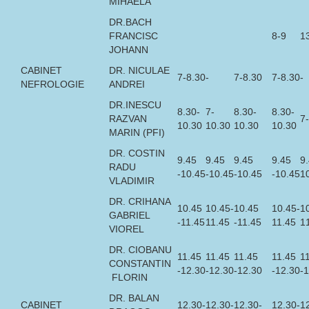
MIHAELA
DR.BACH
FRANCISC
8-9
1
JOHANN
CABINET
DR. NICULAE
7-8.30
-
7-8.30
7-8.30
-
NEFROLOGIE
ANDREI
DR.INESCU
8.30-
7-
8.30-
8.30-
RAZVAN
7
10.30
10.30
10.30
10.30
MARIN (PFI)
DR. COSTIN
9.45
9.45
9.45
9.45
9
RADU
-10.45
-10.45
-10.45
-10.45
1
VLADIMIR
DR. CRIHANA
10.45
10.45-
10.45
10.45-
1
GABRIEL
-11.45
11.45
-11.45
11.45
1
VIOREL
DR. CIOBANU
11.45
11.45
11.45
11.45
1
CONSTANTIN
-12.30
-12.30
-12.30
-12.30
-
FLORIN
DR. BALAN
CABINET
12.30-
12.30-
12.30-
12.30-
1