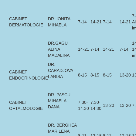
7
CABINET
DR. IONITA
7-14
14-21
7-14
14-21
Al
DERMATOLOGIE
MIHAELA
i
DR.GAGU
1
ALINA
14-21
7-14
14-21
7-14
14
MADALINA
i
DR.
CARADJOVA
CABINET
8-15
8-15
8-15
13-20
1
LARISA
ENDOCRINOLOGIE
DR. PASCU
MIHAELA
CABINET
7.30-
7.30-
13-20
13-20
7
DANA
OFTALMOLOGIE
14.30
14.30
DR. BERGHEA
MARILENA
8-11
12-15
8-11
12-15
1