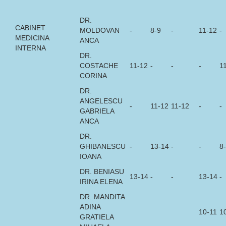
DR.
CABINET
MOLDOVAN
-
8-9
-
11-12
-
MEDICINA
ANCA
INTERNA
DR.
COSTACHE
11-12
-
-
-
1
CORINA
DR.
ANGELESCU
-
11-12
11-12
-
-
GABRIELA
ANCA
DR.
GHIBANESCU
-
13-14
-
-
8
IOANA
DR. BENIASU
13-14
-
-
13-14
-
IRINA ELENA
DR. MANDITA
ADINA
10-11
1
GRATIELA