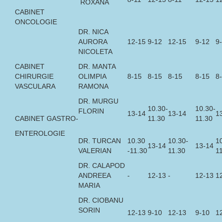
ROXANA
CABINET
ONCOLOGIE
DR. NICA
AURORA
12-15
9-12
12-15
9-12
9
NICOLETA
CABINET
DR. MANTA
CHIRURGIE
OLIMPIA
8-15
8-15
8-15
8-15
8
VASCULARA
RAMONA
DR. MURGU
10.30-
10.30-
FLORIN
13-14
13-14
1
CABINET GASTRO-
11.30
11.30
ENTEROLOGIE
DR. TURCAN
10.30
10.30-
1
13-14
13-14
VALERIAN
-11.30
11.30
1
DR. CALAPOD
ANDREEA
-
12-13
-
12-13
1
MARIA
DR. CIOBANU
SORIN
12-13
9-10
12-13
9-10
1