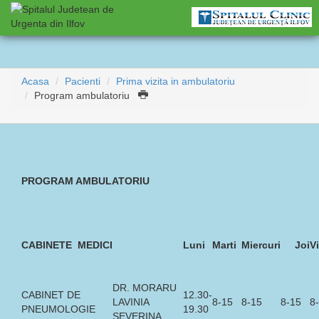
Acasa
Pacienti
Prima vizita in ambulatoriu
Program ambulatoriu
PROGRAM AMBULATORIU
CABINETE MEDICI
Luni
Marti
Miercuri
Joi
Vi
DR. MORARU
CABINET DE
12.30-
LAVINIA
8-15
8-15
8-15
8
PNEUMOLOGIE
19.30
SEVERINA