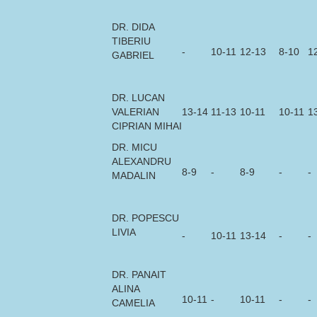
DR. DIDA
TIBERIU
-
10-11
12-13
8-10
1
GABRIEL
DR. LUCAN
VALERIAN
13-14
11-13
10-11
10-11
1
CIPRIAN MIHAI
DR. MICU
ALEXANDRU
8-9
-
8-9
-
-
MADALIN
DR. POPESCU
LIVIA
-
10-11
13-14
-
-
DR. PANAIT
ALINA
10-11
-
10-11
-
-
CAMELIA