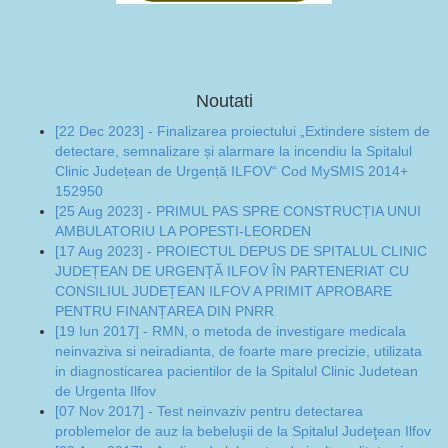
Noutati
[22 Dec 2023] - Finalizarea proiectului „Extindere sistem de
detectare, semnalizare și alarmare la incendiu la Spitalul
Clinic Județean de Urgență ILFOV“ Cod MySMIS 2014+
152950
[25 Aug 2023] - PRIMUL PAS SPRE CONSTRUCȚIA UNUI
AMBULATORIU LA POPESTI-LEORDEN
[17 Aug 2023] - PROIECTUL DEPUS DE SPITALUL CLINIC
JUDEȚEAN DE URGENȚĂ ILFOV ÎN PARTENERIAT CU
CONSILIUL JUDEȚEAN ILFOV A PRIMIT APROBARE
PENTRU FINANȚAREA DIN PNRR
[19 Iun 2017] - RMN, o metoda de investigare medicala
neinvaziva si neiradianta, de foarte mare precizie, utilizata
in diagnosticarea pacientilor de la Spitalul Clinic Judetean
de Urgenta Ilfov
[07 Nov 2017] - Test neinvaziv pentru detectarea
problemelor de auz la bebeluşii de la Spitalul Judeţean Ilfov