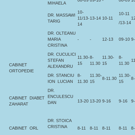
MIHAELA
10-
10-11
DR. MASSAWI
11/13-
13-14
10-11
1
TARIG
/13-14
14
DR. OLTEANU
MARIA
-
-
12-13
09-10
9
CRISTINA
DR. CUCULICI
11.30-
8-
11.30-
8-
STEFAN
1
15
11.30
15
11.30
CABINET
ALEXANDRU
ORTOPEDIE
DR. STANCIU
8-
11.30-
11.30-
8-11.30
8
ION LUCIAN
11.30
15
15
DR.
ENCULESCU
CABINET DIABET
13-20
13-20
9-16
9-16
9
DAN
ZAHARAT
DR. STOICA
CRISTINA
CABINET ORL
8-11
8-11
8-11
8-11
8