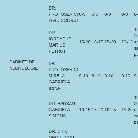
DR.
PROTOSEVICI
8-9
8-9
8-9
8-9
8
LIVIU CODRUT
1
DR.
2
IORDACHE
15-20
10-15
15-20
10-15
al
MARIUS
s
PETRUT
p
CABINET DE
DR.
NEUROLOGIE
PROTOSEVICI
MIRELA
9-10
9-10
9-10
9-10
9
GABRIELA
IRINA
1
DR. HARSAN
2
GABRIELA
10-15
15-20
10-15
15-20
al
SIMONA
s
p
DR. DINU
GRINTESCU